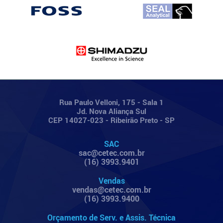
Rua Paulo Velloni, 175 - Sala 1
Jd. Nova Aliança Sul
CEP 14027-023 - Ribeirão Preto - SP
SAC
sac@cetec.com.br
(16) 3993.9401
Vendas
vendas@cetec.com.br
(16) 3993.9400
Orçamento de Serv. e Assis. Técnica