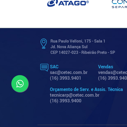
Rua Paulo Velloni, 175 - Sala 1
Jd. Nova Aliança Sul
CEP 14027-023 - Ribeirão Preto - SP
SAC
Vendas
sac@cetec.com.br
vendas@cetec
(16) 3993.9401
(16) 3993.94
Orçamento de Serv. e Assis. Técnica
tecnicarp@cetec.com.br
(16) 3993.9400